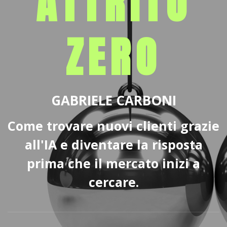
ATTRITO
ZERO
GABRIELE CARBONI
Come trovare nuovi clienti grazie
all'IA e diventare la risposta
prima che il mercato inizi a
cercare.