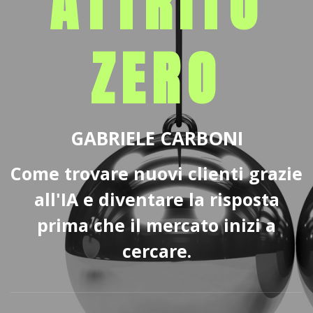
ATTRITO
ZERO
GABRIELE CARBONI
Come trovare nuovi clienti grazie
all'IA e diventare la risposta
prima che il mercato inizi a
cercare.